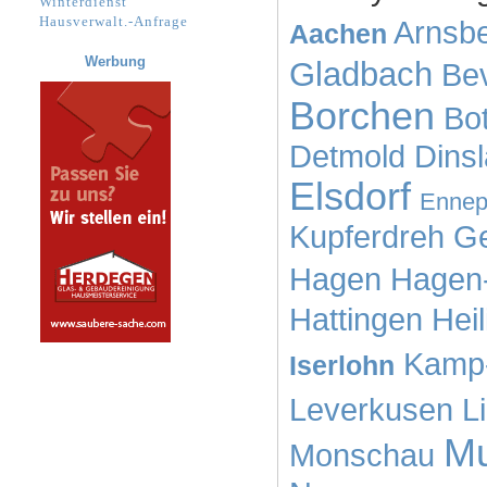
Winterdienst
Hausverwalt.-Anfrage
Arnsb
Aachen
Werbung
Gladbach
Be
Borchen
Bot
Detmold
Dins
Elsdorf
Ennep
Kupferdreh
Ge
Hagen
Hagen
Hattingen
Hei
Kamp-
Iserlohn
Leverkusen
L
M
Monschau