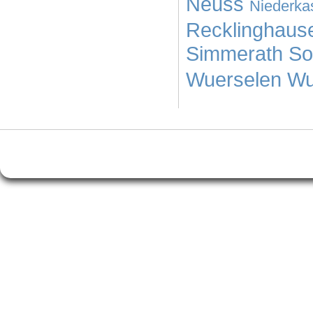
Neuss
Niederka
Recklinghaus
Simmerath
So
Wuerselen
Wu