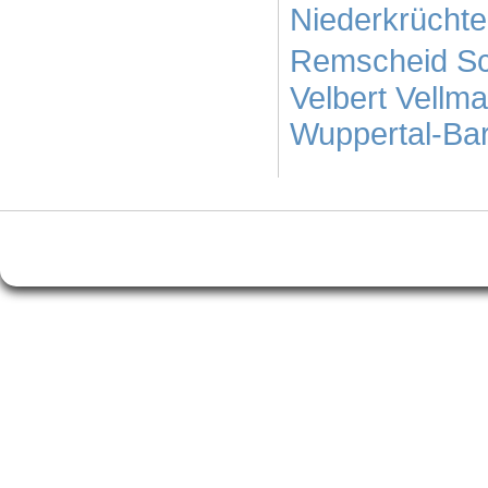
Niederkrücht
Remscheid
S
Velbert
Vellma
Wuppertal-Ba