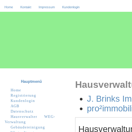
Home
Kontakt
Impressum
Kundenlogin
Hauptmenü
Hausverwalt
Home
Registrierung
J. Brinks I
Kundenlogin
AGB
pro²immobi
Datenschutz
Hausverwalter
WEG-
Verwaltung
Hausverwaltu
Gebäudereinigung