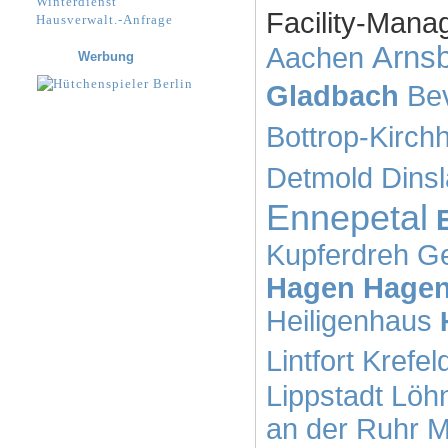
Winterdienst
Facility-Manag
Hausverwalt.-Anfrage
Arns
Aachen
Werbung
Gladbach
Be
Bottrop-Kirchh
Detmold
Dins
Ennepetal
Kupferdreh
Ge
Hagen
Hagen
Heiligenhaus
Lintfort
Krefel
Lippstadt
Löh
an der Ruhr
M