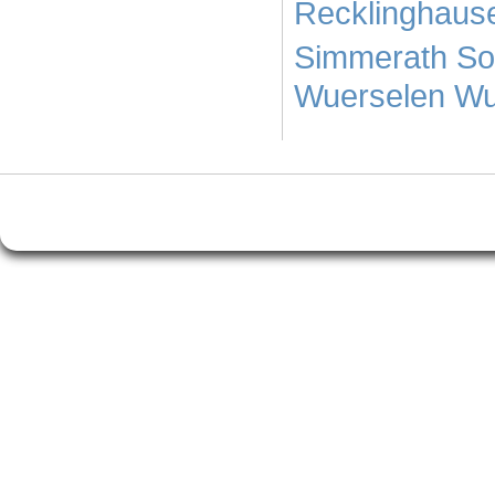
Recklinghaus
Simmerath
So
Wuerselen
Wu