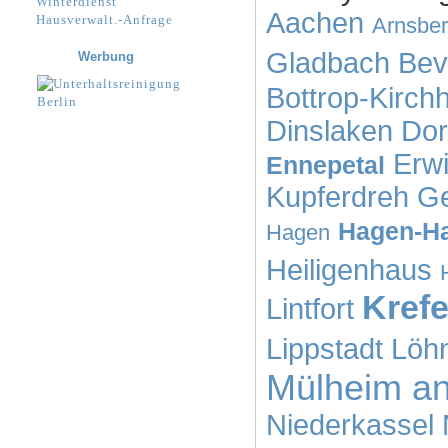
Winterdienst
Aachen
Hausverwalt.-Anfrage
Arnsbe
Gladbach
Bev
Werbung
Bottrop-Kirchh
Dinslaken
Dor
Erwi
Ennepetal
Kupferdreh
Ge
Hagen-H
Hagen
Heiligenhaus
Krefe
Lintfort
Lippstadt
Löh
Mülheim an
Niederkassel