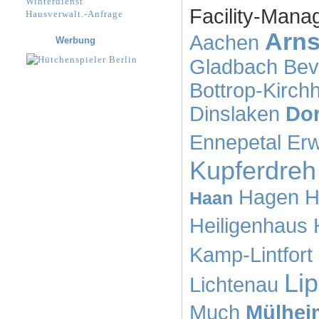
Winterdienst
Facility-Manag
Hausverwalt.-Anfrage
Arns
Aachen
Werbung
Gladbach
Bev
Bottrop-Kirchh
Dinslaken
Do
Ennepetal
Erw
Kupferdreh
Hagen
H
Haan
Heiligenhaus
Kamp-Lintfort
Lip
Lichtenau
Much
Mülhei