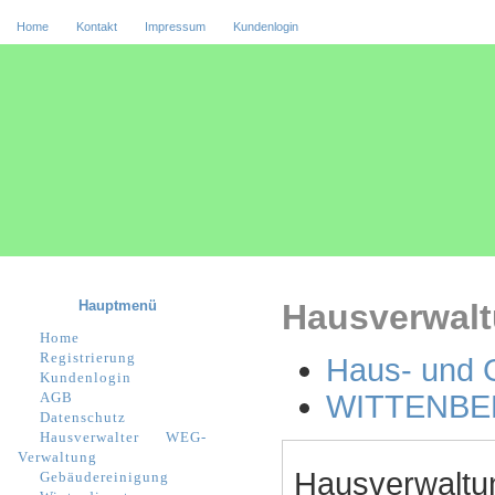
Home
Kontakt
Impressum
Kundenlogin
Hauptmenü
Hausverwal
Home
Registrierung
Haus- und G
Kundenlogin
AGB
WITTENBER
Datenschutz
Hausverwalter
WEG-
Verwaltung
Hausverwaltu
Gebäudereinigung