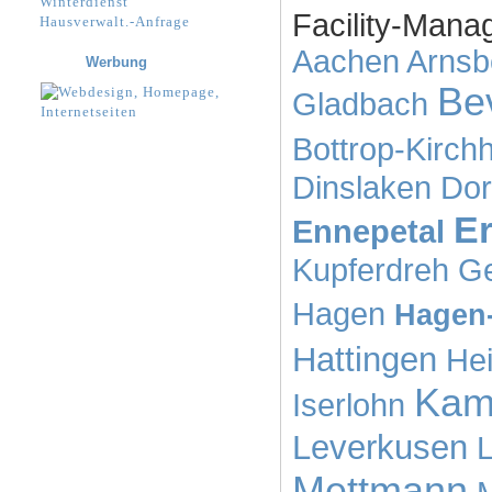
Winterdienst
Facility-Manag
Hausverwalt.-Anfrage
Aachen
Arnsb
Werbung
Be
Gladbach
Bottrop-Kirchh
Dinslaken
Dor
Er
Ennepetal
Kupferdreh
Ge
Hagen
Hagen
Hattingen
Hei
Kamp
Iserlohn
Leverkusen
L
Mettmann