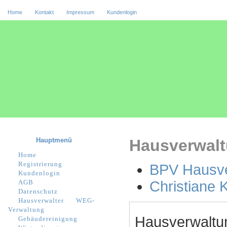
Home
Kontakt
Impressum
Kundenlogin
Hauptmenü
Hausverwalt
Home
Registrierung
BPV Hausve
Kundenlogin
AGB
Christiane 
Datenschutz
Hausverwalter
WEG-
Verwaltung
Hausverwaltu
Gebäudereinigung