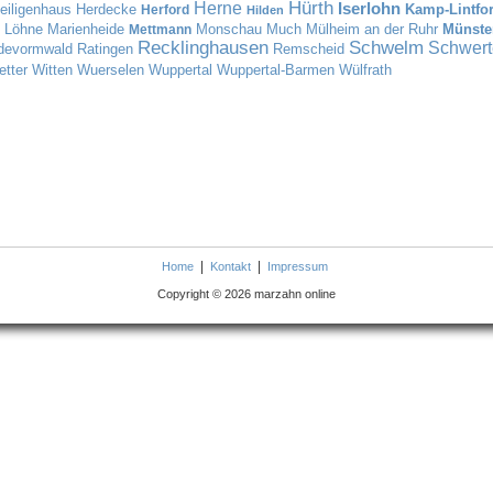
Hürth
Herne
Iserlohn
eiligenhaus
Herdecke
Kamp-Lintfor
Herford
Hilden
Löhne
Marienheide
Monschau
Much
Mülheim an der Ruhr
Münste
Mettmann
Recklinghausen
Schwelm
Schwert
devormwald
Ratingen
Remscheid
tter
Witten
Wuerselen
Wuppertal
Wuppertal-Barmen
Wülfrath
|
|
Home
Kontakt
Impressum
Copyright © 2026 marzahn online