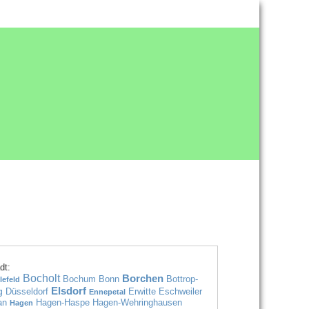
dt:
Bocholt
Borchen
Bochum
Bonn
Bottrop-
lefeld
Elsdorf
rg
Düsseldorf
Erwitte
Eschweiler
Ennepetal
an
Hagen-Haspe
Hagen-Wehringhausen
Hagen