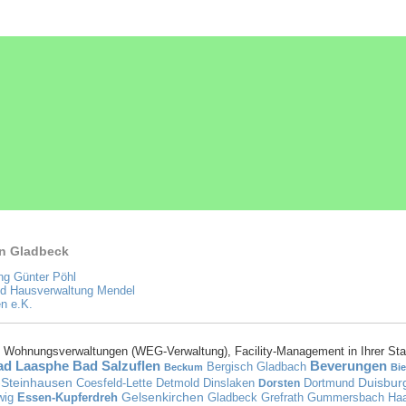
in Gladbeck
ng Günter Pöhl
nd Hausverwaltung Mendel
n e.K.
 Wohnungsverwaltungen (WEG-Verwaltung), Facility-Management in Ihrer Sta
ad Laasphe
Bad Salzuflen
Beverungen
Bergisch Gladbach
Beckum
Bie
-Steinhausen
Duisbu
Coesfeld-Lette
Detmold
Dinslaken
Dortmund
Dorsten
Gelsenkirchen
wig
Essen-Kupferdreh
Gladbeck
Grefrath
Gummersbach
Ha