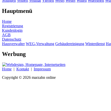
Solingen
Velbert
Vellmar
Viersen
Wesel
Wetter
Witten
Wuerselen
Wup
Hauptmenü
Home
Registrierung
Kundenlogin
AGB
Datenschutz
Hausverwalter
WEG-Verwaltung
Gebäudereinigung
Winterdienst
Ha
Werbung
Home
|
Kontakt
|
Impressum
Copyright © 2026 marzahn online