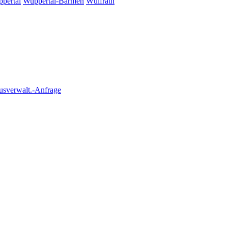
pertal
Wuppertal-Barmen
Wülfrath
usverwalt.-Anfrage