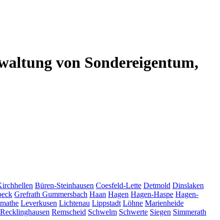
altung von Sondereigentum,
Kirchhellen
Büren-Steinhausen
Coesfeld-Lette
Detmold
Dinslaken
beck
Grefrath
Gummersbach
Haan
Hagen
Hagen-Haspe
Hagen-
tmathe
Leverkusen
Lichtenau
Lippstadt
Löhne
Marienheide
Recklinghausen
Remscheid
Schwelm
Schwerte
Siegen
Simmerath