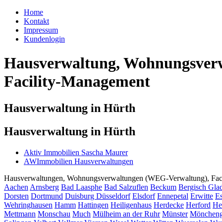
Home
Kontakt
Impressum
Kundenlogin
Hausverwaltung, Wohnungsverw
Facility-Management
Hausverwaltung in Hürth
Hausverwaltung in Hürth
Aktiv Immobilien Sascha Maurer
AWImmobilien Hausverwaltungen
Hausverwaltungen, Wohnungsverwaltungen (WEG-Verwaltung), Facili
Aachen
Arnsberg
Bad Laasphe
Bad Salzuflen
Beckum
Bergisch Gla
Dorsten
Dortmund
Duisburg
Düsseldorf
Elsdorf
Ennepetal
Erwitte
Es
Wehringhausen
Hamm
Hattingen
Heiligenhaus
Herdecke
Herford
He
Mettmann
Monschau
Much
Mülheim an der Ruhr
Münster
Möncheng