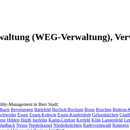
altung (WEG-Verwaltung), Verw
ty-Management in Ihrer Stadt:
dbach
Beverungen
Bielefeld
Bocholt
Bochum
Bonn
Borchen
Bottrop-
chweiler
Essen
Essen-Kettwig
Essen-Kupferdreh
Gelsenkirchen
Glad
rne
Hilden
Hürth
Iserlohn
Kamp-Lintfort
Krefeld
Köln
Langenfeld
Le
ladbach
Neuss
Niederkassel
Niederkrüchten
Radevormwald
Ratingen