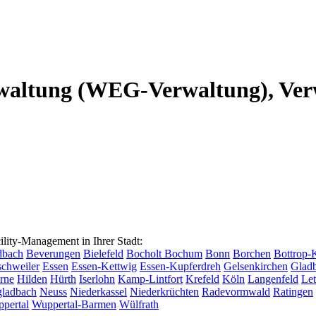
altung (WEG-Verwaltung), Verw
ty-Management in Ihrer Stadt:
dbach
Beverungen
Bielefeld
Bocholt
Bochum
Bonn
Borchen
Bottrop-
chweiler
Essen
Essen-Kettwig
Essen-Kupferdreh
Gelsenkirchen
Glad
rne
Hilden
Hürth
Iserlohn
Kamp-Lintfort
Krefeld
Köln
Langenfeld
Le
ladbach
Neuss
Niederkassel
Niederkrüchten
Radevormwald
Ratingen
pertal
Wuppertal-Barmen
Wülfrath