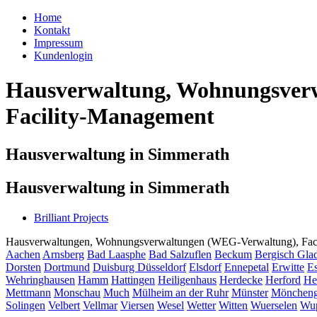
Home
Kontakt
Impressum
Kundenlogin
Hausverwaltung, Wohnungsverw
Facility-Management
Hausverwaltung in Simmerath
Hausverwaltung in Simmerath
Brilliant Projects
Hausverwaltungen, Wohnungsverwaltungen (WEG-Verwaltung), Facili
Aachen
Arnsberg
Bad Laasphe
Bad Salzuflen
Beckum
Bergisch Gla
Dorsten
Dortmund
Duisburg
Düsseldorf
Elsdorf
Ennepetal
Erwitte
Es
Wehringhausen
Hamm
Hattingen
Heiligenhaus
Herdecke
Herford
He
Mettmann
Monschau
Much
Mülheim an der Ruhr
Münster
Möncheng
Solingen
Velbert
Vellmar
Viersen
Wesel
Wetter
Witten
Wuerselen
Wup