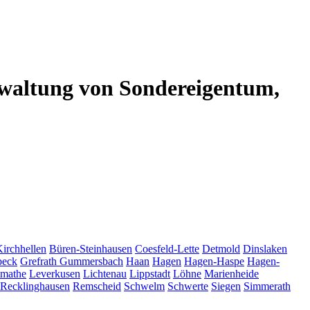
altung von Sondereigentum,
Kirchhellen
Büren-Steinhausen
Coesfeld-Lette
Detmold
Dinslaken
beck
Grefrath
Gummersbach
Haan
Hagen
Hagen-Haspe
Hagen-
tmathe
Leverkusen
Lichtenau
Lippstadt
Löhne
Marienheide
Recklinghausen
Remscheid
Schwelm
Schwerte
Siegen
Simmerath