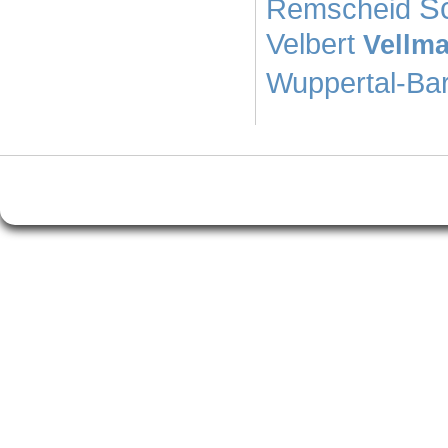
S
Remscheid
Velbert
Vellma
Wuppertal-Ba