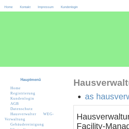
Home
Kontakt
Impressum
Kundenlogin
Hauptmenü
Hausverwalt
Home
Registrierung
as hausver
Kundenlogin
AGB
Datenschutz
Hausverwalter
WEG-
Hausverwaltu
Verwaltung
Facility-Manag
Gebäudereinigung