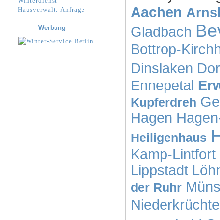
Winterdienst
Aachen
Arns
Hausverwalt.-Anfrage
Be
Werbung
Gladbach
Bottrop-Kirchh
Dinslaken
Dor
Ennepetal
Erw
Ge
Kupferdreh
Hagen
Hagen
Heiligenhaus
Kamp-Lintfort
Lippstadt
Löh
Müns
der Ruhr
Niederkrücht