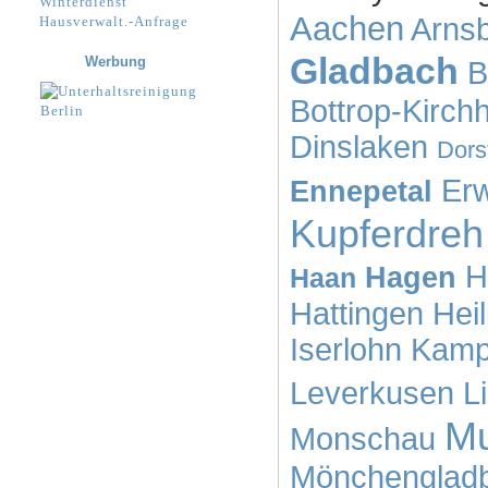
Winterdienst
Aachen
Arns
Hausverwalt.-Anfrage
Gladbach
Werbung
B
Bottrop-Kirchh
Dinslaken
Dors
Erw
Ennepetal
Kupferdreh
H
Hagen
Haan
Hattingen
Hei
Iserlohn
Kamp-
Leverkusen
L
M
Monschau
Mönchenglad