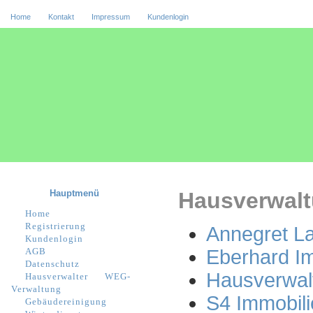
Home
Kontakt
Impressum
Kundenlogin
Hauptmenü
Hausverwalt
Home
Registrierung
Annegret L
Kundenlogin
AGB
Eberhard I
Datenschutz
Hausverwal
Hausverwalter
WEG-
Verwaltung
S4 Immobili
Gebäudereinigung