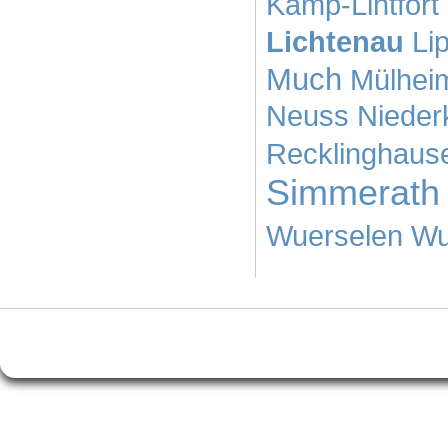
Kamp-Lintfort
Lichtenau
Li
Much
Mülhei
Neuss
Nieder
Recklinghaus
Simmerath
Wuerselen
Wu