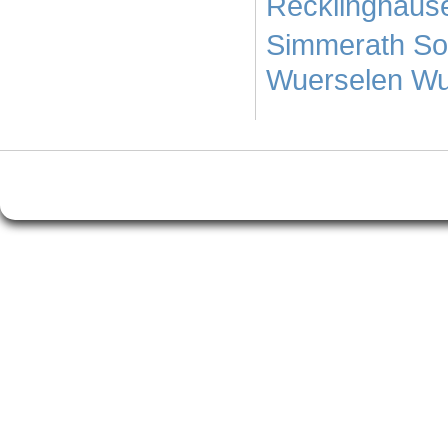
Recklinghaus
Simmerath
So
Wuerselen
Wu