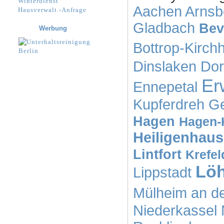
Winterdienst
Aachen
Arnsb
Hausverwalt.-Anfrage
Gladbach
Bev
Werbung
Bottrop-Kirchh
Dinslaken
Dor
Er
Ennepetal
Kupferdreh
Ge
Hagen
Hagen-
Heiligenhaus
Lintfort
Krefel
Lö
Lippstadt
Mülheim an d
Niederkassel