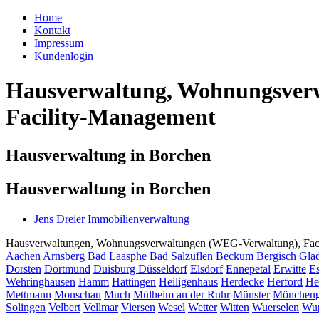
Home
Kontakt
Impressum
Kundenlogin
Hausverwaltung, Wohnungsverw
Facility-Management
Hausverwaltung in Borchen
Hausverwaltung in Borchen
Jens Dreier Immobilienverwaltung
Hausverwaltungen, Wohnungsverwaltungen (WEG-Verwaltung), Facili
Aachen
Arnsberg
Bad Laasphe
Bad Salzuflen
Beckum
Bergisch Gla
Dorsten
Dortmund
Duisburg
Düsseldorf
Elsdorf
Ennepetal
Erwitte
Es
Wehringhausen
Hamm
Hattingen
Heiligenhaus
Herdecke
Herford
He
Mettmann
Monschau
Much
Mülheim an der Ruhr
Münster
Möncheng
Solingen
Velbert
Vellmar
Viersen
Wesel
Wetter
Witten
Wuerselen
Wup