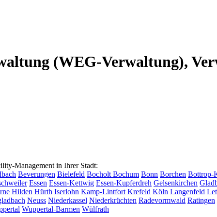
altung (WEG-Verwaltung), Verw
ty-Management in Ihrer Stadt:
dbach
Beverungen
Bielefeld
Bocholt
Bochum
Bonn
Borchen
Bottrop-
chweiler
Essen
Essen-Kettwig
Essen-Kupferdreh
Gelsenkirchen
Glad
rne
Hilden
Hürth
Iserlohn
Kamp-Lintfort
Krefeld
Köln
Langenfeld
Le
ladbach
Neuss
Niederkassel
Niederkrüchten
Radevormwald
Ratingen
pertal
Wuppertal-Barmen
Wülfrath