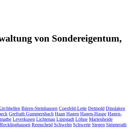
altung von Sondereigentum,
Kirchhellen
Büren-Steinhausen
Coesfeld-Lette
Detmold
Dinslaken
beck
Grefrath
Gummersbach
Haan
Hagen
Hagen-Haspe
Hagen-
tmathe
Leverkusen
Lichtenau
Lippstadt
Löhne
Marienheide
Recklinghausen
Remscheid
Schwelm
Schwerte
Siegen
Simmerath