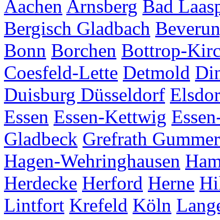
Aachen
Arnsberg
Bad Laas
Bergisch Gladbach
Beveru
Bonn
Borchen
Bottrop-Kir
Coesfeld-Lette
Detmold
Di
Duisburg
Düsseldorf
Elsdor
Essen
Essen-Kettwig
Essen
Gladbeck
Grefrath
Gummer
Hagen-Wehringhausen
Ha
Herdecke
Herford
Herne
Hi
Lintfort
Krefeld
Köln
Lang