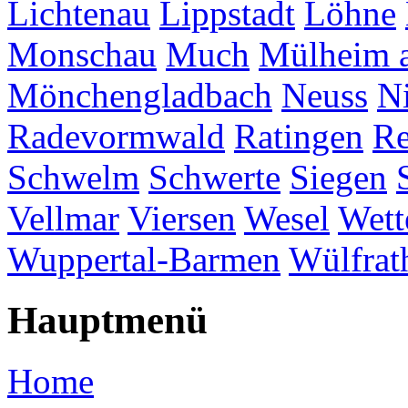
Lichtenau
Lippstadt
Löhne
Monschau
Much
Mülheim a
Mönchengladbach
Neuss
Ni
Radevormwald
Ratingen
Re
Schwelm
Schwerte
Siegen
Vellmar
Viersen
Wesel
Wett
Wuppertal-Barmen
Wülfrat
Hauptmenü
Home