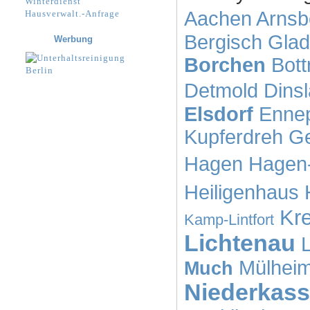
Winterdienst
Aachen
Arnsb
Hausverwalt.-Anfrage
Bergisch Gla
Werbung
Borchen
Bott
Detmold
Dins
Elsdorf
Ennep
Kupferdreh
Ge
Hagen
Hagen
Heiligenhaus
Kre
Kamp-Lintfort
Lichtenau
L
Mülheim
Much
Niederkass