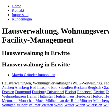
Home
Kontakt
Impressum
Kundenlogin
Hausverwaltung, Wohnungsverw
Facility-Management
Hausverwaltung in Erwitte
Hausverwaltung in Erwitte
Marvin Gründer Immobilien
Hausverwaltungen, Wohnungsverwaltungen (WEG-Verwaltung), Facili
Aachen
Arnsberg
Bad Laasphe
Bad Salzuflen
Beckum
Bergisch Gla
Dorsten
Dortmund
Duisburg
Düsseldorf
Elsdorf
Ennepetal
Erwitte
Es
Wehringhausen
Hamm
Hattingen
Heiligenhaus
Herdecke
Herford
He
Mettmann
Monschau
Much
Mülheim an der Ruhr
Münster
Möncheng
Solingen
Velbert
Vellmar
Viersen
Wesel
Wetter
Witten
Wuerselen
Wup