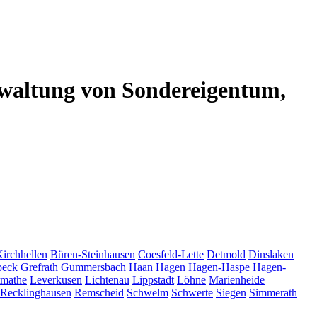
altung von Sondereigentum,
Kirchhellen
Büren-Steinhausen
Coesfeld-Lette
Detmold
Dinslaken
beck
Grefrath
Gummersbach
Haan
Hagen
Hagen-Haspe
Hagen-
tmathe
Leverkusen
Lichtenau
Lippstadt
Löhne
Marienheide
Recklinghausen
Remscheid
Schwelm
Schwerte
Siegen
Simmerath