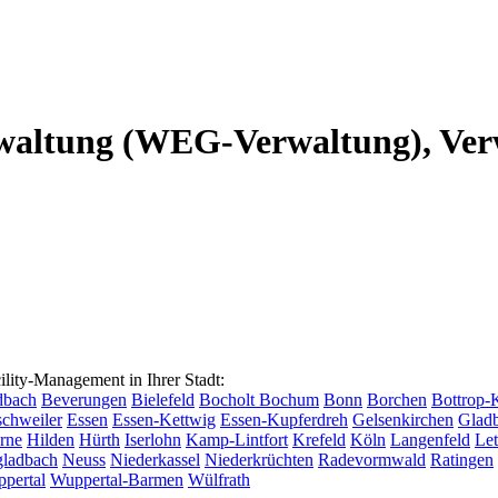
altung (WEG-Verwaltung), Verw
ty-Management in Ihrer Stadt:
dbach
Beverungen
Bielefeld
Bocholt
Bochum
Bonn
Borchen
Bottrop-
chweiler
Essen
Essen-Kettwig
Essen-Kupferdreh
Gelsenkirchen
Glad
rne
Hilden
Hürth
Iserlohn
Kamp-Lintfort
Krefeld
Köln
Langenfeld
Le
ladbach
Neuss
Niederkassel
Niederkrüchten
Radevormwald
Ratingen
pertal
Wuppertal-Barmen
Wülfrath