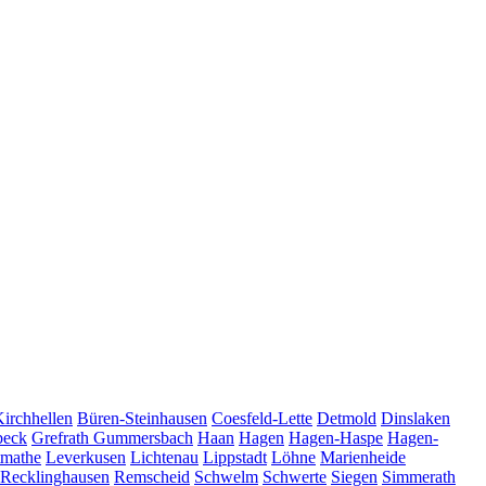
Kirchhellen
Büren-Steinhausen
Coesfeld-Lette
Detmold
Dinslaken
beck
Grefrath
Gummersbach
Haan
Hagen
Hagen-Haspe
Hagen-
tmathe
Leverkusen
Lichtenau
Lippstadt
Löhne
Marienheide
Recklinghausen
Remscheid
Schwelm
Schwerte
Siegen
Simmerath