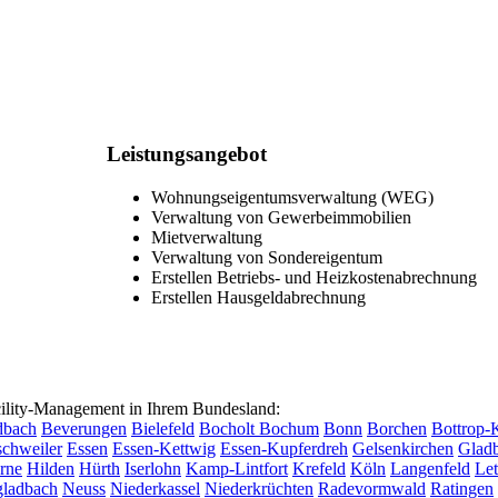
Leistungsangebot
Wohnungseigentumsverwaltung (WEG)
Verwaltung von Gewerbeimmobilien
Mietverwaltung
Verwaltung von Sondereigentum
Erstellen Betriebs- und Heizkostenabrechnung
Erstellen Hausgeldabrechnung
lity-Management in Ihrem Bundesland:
dbach
Beverungen
Bielefeld
Bocholt
Bochum
Bonn
Borchen
Bottrop-
chweiler
Essen
Essen-Kettwig
Essen-Kupferdreh
Gelsenkirchen
Glad
rne
Hilden
Hürth
Iserlohn
Kamp-Lintfort
Krefeld
Köln
Langenfeld
Le
ladbach
Neuss
Niederkassel
Niederkrüchten
Radevormwald
Ratingen