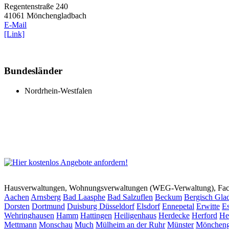
Regentenstraße 240
41061 Mönchengladbach
E-Mail
[Link]
Bundesländer
Nordrhein-Westfalen
Hausverwaltungen, Wohnungsverwaltungen (WEG-Verwaltung), Faci
Aachen
Arnsberg
Bad Laasphe
Bad Salzuflen
Beckum
Bergisch Gla
Dorsten
Dortmund
Duisburg
Düsseldorf
Elsdorf
Ennepetal
Erwitte
Es
Wehringhausen
Hamm
Hattingen
Heiligenhaus
Herdecke
Herford
He
Mettmann
Monschau
Much
Mülheim an der Ruhr
Münster
Möncheng