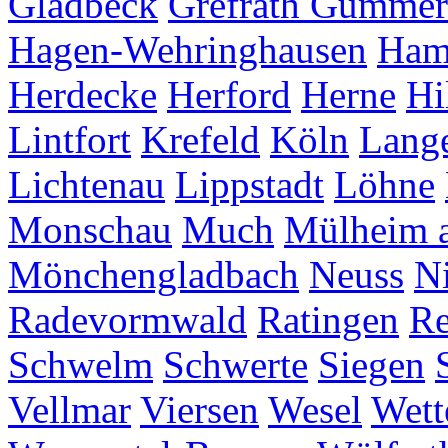
Gladbeck
Grefrath
Gummer
Hagen-Wehringhausen
Ha
Herdecke
Herford
Herne
Hi
Lintfort
Krefeld
Köln
Lang
Lichtenau
Lippstadt
Löhne
Monschau
Much
Mülheim a
Mönchengladbach
Neuss
Ni
Radevormwald
Ratingen
Re
Schwelm
Schwerte
Siegen
Vellmar
Viersen
Wesel
Wett