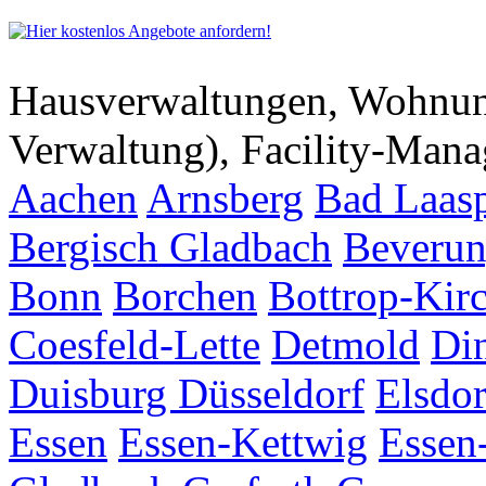
Hausverwaltungen, Wohnu
Verwaltung), Facility-Man
Aachen
Arnsberg
Bad Laas
Bergisch Gladbach
Beveru
Bonn
Borchen
Bottrop-Kir
Coesfeld-Lette
Detmold
Di
Duisburg
Düsseldorf
Elsdor
Essen
Essen-Kettwig
Essen