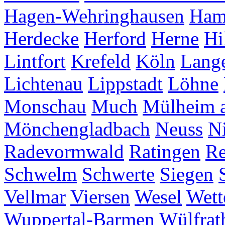
Hagen-Wehringhausen
Ha
Herdecke
Herford
Herne
Hi
Lintfort
Krefeld
Köln
Lang
Lichtenau
Lippstadt
Löhne
Monschau
Much
Mülheim a
Mönchengladbach
Neuss
Ni
Radevormwald
Ratingen
Re
Schwelm
Schwerte
Siegen
Vellmar
Viersen
Wesel
Wett
Wuppertal-Barmen
Wülfrat