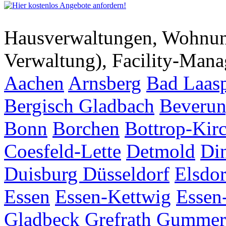
Hausverwaltungen, Wohnu
Verwaltung), Facility-Man
Aachen
Arnsberg
Bad Laas
Bergisch Gladbach
Beveru
Bonn
Borchen
Bottrop-Kir
Coesfeld-Lette
Detmold
Di
Duisburg
Düsseldorf
Elsdor
Essen
Essen-Kettwig
Essen
Gladbeck
Grefrath
Gummer