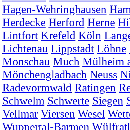
Hagen-Wehringhausen
Ha
Herdecke
Herford
Herne
Hi
Lintfort
Krefeld
Köln
Lang
Lichtenau
Lippstadt
Löhne
Monschau
Much
Mülheim a
Mönchengladbach
Neuss
Ni
Radevormwald
Ratingen
Re
Schwelm
Schwerte
Siegen
Vellmar
Viersen
Wesel
Wett
Wuppertal-Barmen
Wülfrat