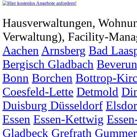
Hausverwaltungen, Wohnu
Verwaltung), Facility-Man
Aachen
Arnsberg
Bad Laas
Bergisch Gladbach
Beveru
Bonn
Borchen
Bottrop-Kir
Coesfeld-Lette
Detmold
Di
Duisburg
Düsseldorf
Elsdor
Essen
Essen-Kettwig
Essen
Gladbeck
Grefrath
Gummer