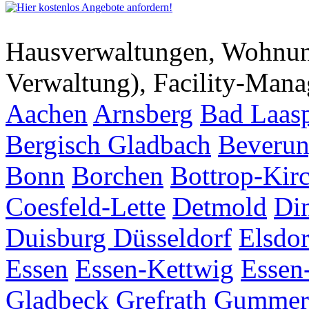
Hausverwaltungen, Wohnu
Verwaltung), Facility-Man
Aachen
Arnsberg
Bad Laas
Bergisch Gladbach
Beveru
Bonn
Borchen
Bottrop-Kir
Coesfeld-Lette
Detmold
Di
Duisburg
Düsseldorf
Elsdor
Essen
Essen-Kettwig
Essen
Gladbeck
Grefrath
Gummer