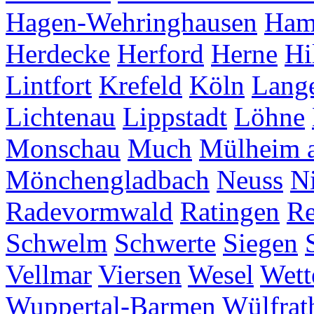
Hagen-Wehringhausen
Ha
Herdecke
Herford
Herne
Hi
Lintfort
Krefeld
Köln
Lang
Lichtenau
Lippstadt
Löhne
Monschau
Much
Mülheim a
Mönchengladbach
Neuss
Ni
Radevormwald
Ratingen
Re
Schwelm
Schwerte
Siegen
Vellmar
Viersen
Wesel
Wett
Wuppertal-Barmen
Wülfrat