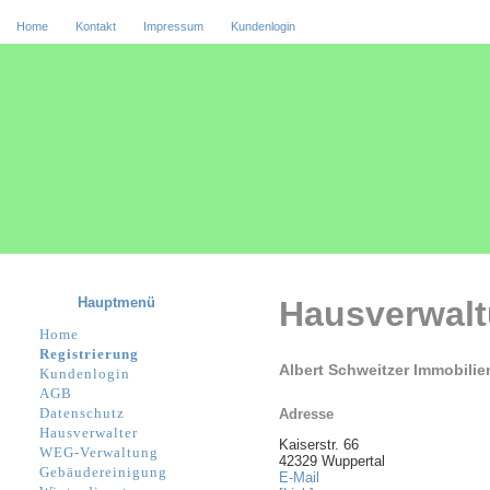
Home
Kontakt
Impressum
Kundenlogin
Hauptmenü
Hausverwal
Home
Registrierung
Albert Schweitzer Immobili
Kundenlogin
AGB
Datenschutz
Adresse
Hausverwalter
Kaiserstr. 66
WEG-Verwaltung
42329 Wuppertal
Gebäudereinigung
E-Mail