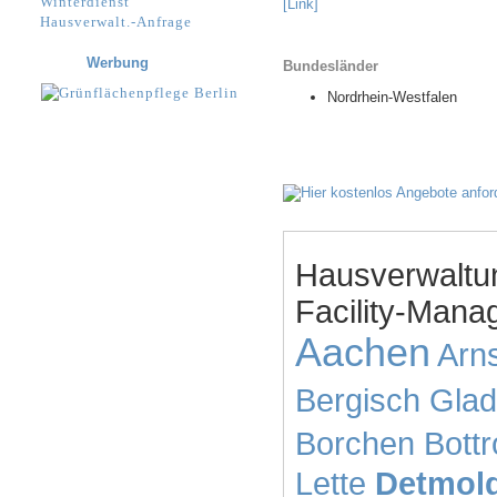
Winterdienst
[Link]
Hausverwalt.-Anfrage
Werbung
Bundesländer
Nordrhein-Westfalen
Hausverwaltu
Facility-Mana
Aachen
Arn
Bergisch Gla
Borchen
Bottr
Lette
Detmol