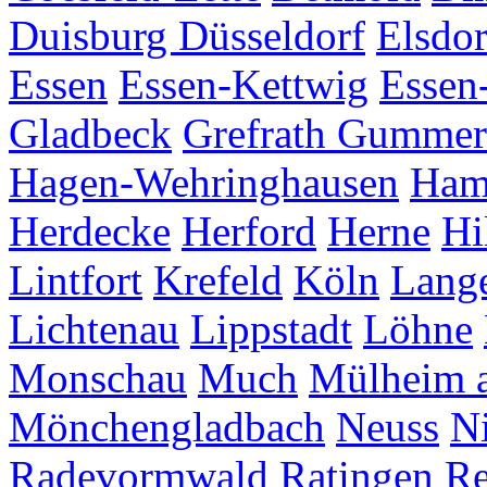
Duisburg
Düsseldorf
Elsdor
Essen
Essen-Kettwig
Essen
Gladbeck
Grefrath
Gummer
Hagen-Wehringhausen
Ha
Herdecke
Herford
Herne
Hi
Lintfort
Krefeld
Köln
Lang
Lichtenau
Lippstadt
Löhne
Monschau
Much
Mülheim a
Mönchengladbach
Neuss
Ni
Radevormwald
Ratingen
Re