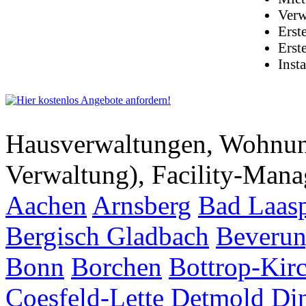
Verw
Erst
Erst
Inst
Hausverwaltungen, Wohnu
Verwaltung), Facility-Man
Aachen
Arnsberg
Bad Laas
Bergisch Gladbach
Beveru
Bonn
Borchen
Bottrop-Kir
Coesfeld-Lette
Detmold
Di