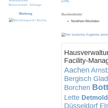
Winterdienst
[Link]
Hausverwalt.-Anfrage
Werbung
Bundesländer
Nordrhein-Westfalen
Hausverwaltu
Facility-Mana
Aachen
Arns
Bergisch Gla
Bot
Borchen
Lette
Detmold
Düsseldorf
El