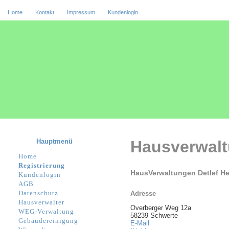
Home
Kontakt
Impressum
Kundenlogin
Hauptmenü
Hausverwal
Home
Registrierung
HausVerwaltungen Detlef He
Kundenlogin
AGB
Datenschutz
Adresse
Hausverwalter
Overberger Weg 12a
WEG-Verwaltung
58239 Schwerte
Gebäudereinigung
E-Mail