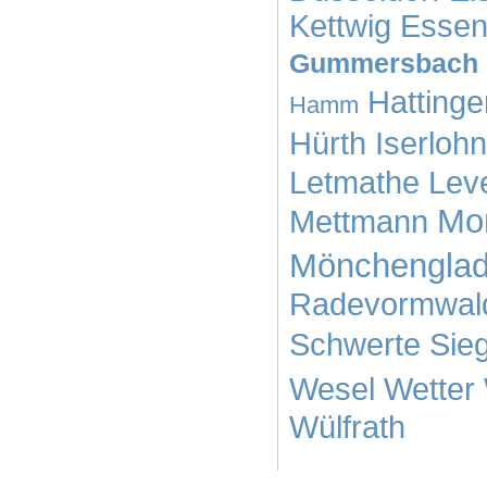
Kettwig
Essen
Gummersbach
Hattinge
Hamm
Hürth
Iserlohn
Letmathe
Lev
Mo
Mettmann
Mönchengla
Radevormwal
Schwerte
Sie
Wesel
Wetter
Wülfrath