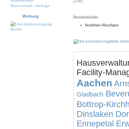
Winterdienst
[Link]
Hausverwalt.-Anfrage
Werbung
Bundesländer
Nordrhein-Westfalen
Hausverwaltu
Facility-Mana
Aachen
Arn
Bever
Gladbach
Bottrop-Kirchh
Dinslaken
Dor
Ennepetal
Erw