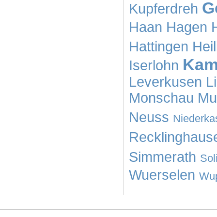
G
Kupferdreh
Haan
Hagen
Hattingen
Hei
Kamp
Iserlohn
Leverkusen
L
Monschau
Mu
Neuss
Niederka
Recklinghaus
Simmerath
Sol
Wuerselen
Wup