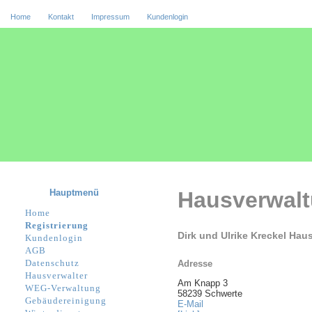
Home
Kontakt
Impressum
Kundenlogin
Hauptmenü
Hausverwal
Home
Registrierung
Dirk und Ulrike Kreckel Ha
Kundenlogin
AGB
Datenschutz
Adresse
Hausverwalter
Am Knapp 3
WEG-Verwaltung
58239 Schwerte
Gebäudereinigung
E-Mail