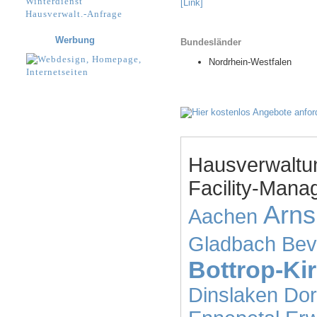
Winterdienst
[Link]
Hausverwalt.-Anfrage
Werbung
Bundesländer
Nordrhein-Westfalen
Hausverwaltu
Facility-Mana
Arns
Aachen
Gladbach
Bev
Bottrop-Ki
Dinslaken
Dor