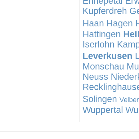
Ennepetal
Erw
Kupferdreh
Ge
Haan
Hagen
Hattingen
Hei
Iserlohn
Kamp-
Leverkusen
Monschau
Mu
Neuss
Nieder
Recklinghaus
Solingen
Velber
Wuppertal
Wu