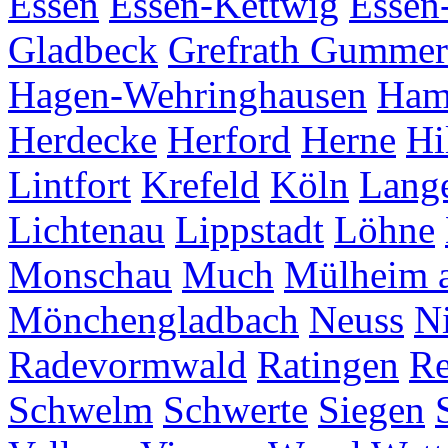
Essen
Essen-Kettwig
Essen
Gladbeck
Grefrath
Gummer
Hagen-Wehringhausen
Ha
Herdecke
Herford
Herne
Hi
Lintfort
Krefeld
Köln
Lang
Lichtenau
Lippstadt
Löhne
Monschau
Much
Mülheim a
Mönchengladbach
Neuss
Ni
Radevormwald
Ratingen
Re
Schwelm
Schwerte
Siegen