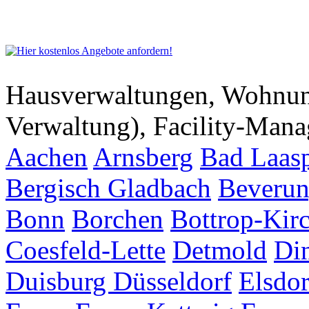
Hausverwaltungen, Wohnu
Verwaltung), Facility-Man
Aachen
Arnsberg
Bad Laas
Bergisch Gladbach
Beveru
Bonn
Borchen
Bottrop-Kir
Coesfeld-Lette
Detmold
Di
Duisburg
Düsseldorf
Elsdor