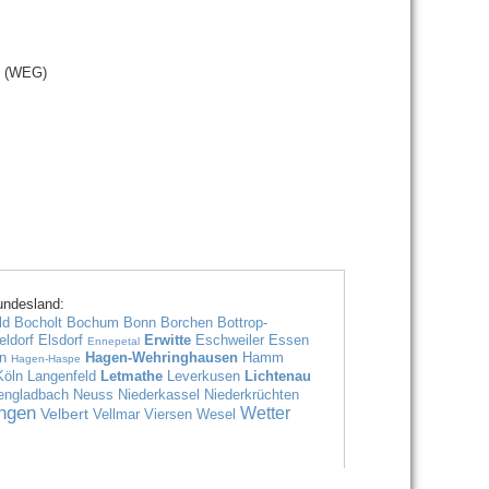
g (WEG)
undesland:
ld
Bocholt
Bochum
Bonn
Borchen
Bottrop-
ldorf
Elsdorf
Erwitte
Eschweiler
Essen
Ennepetal
n
Hagen-Wehringhausen
Hamm
Hagen-Haspe
Köln
Langenfeld
Letmathe
Leverkusen
Lichtenau
ngladbach
Neuss
Niederkassel
Niederkrüchten
ingen
Wetter
Velbert
Vellmar
Viersen
Wesel