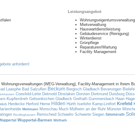
Leistungsangebot
tfalen
Wohnungseigentumsverwaltun
Mietverwaltung
Hauswartdienstleistung
Gebäudeservice (Reinigung)
Winterdienst
Grünpflege
Reparaturen/Wartung
Facility Management
 Wohnungsverwaltungen (WEG-Verwaltung), Facility-Management in Ihrem B
Beckum
ad Laasphe
Bad Salzuflen
Bergisch Gladbach
Beverungen
Bielefe
Coesfeld-Lette
Detmold
Dinslaken
Dorsten
Dortmund
Duisburg
Düsse
teinhausen
en-Kupferdreh
Gelsenkirchen
Gladbeck
Grefrath
Gummersbach
Haan
Hage
Hilden
Krefeld
haus
Herdecke
Herford
Herne
Hürth
Iserlohn
Kamp-Lintfort
arienheide
Monschau
Much
Mülheim an der Ruhr
Münster
Mönche
Mettmann
Sol
atingen
Remscheid
Schwelm
Schwerte
Siegen
Simmerath
Recklinghausen
Wuppertal-Barmen
Wuppertal
Wülfrath