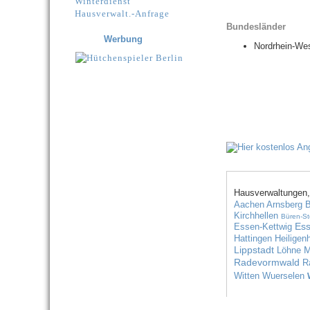
Winterdienst
Hausverwalt.-Anfrage
Bundesländer
Werbung
Nordrhein-Wes
Hausverwaltungen,
Aachen
Arnsberg
B
Kirchhellen
Büren-S
Ess
Essen-Kettwig
Hattingen
Heiligen
Lippstadt
M
Löhne
Radevormwald
R
Witten
Wuerselen