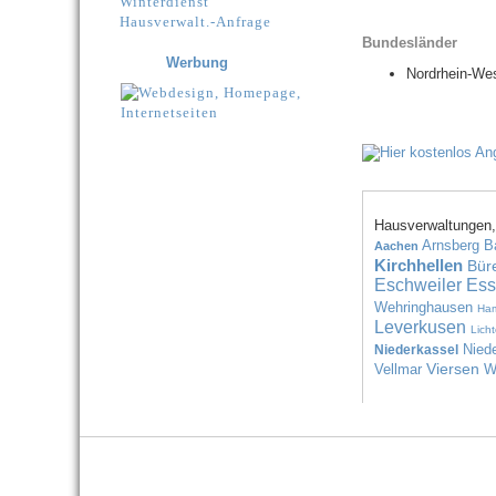
Winterdienst
Hausverwalt.-Anfrage
Bundesländer
Werbung
Nordrhein-Wes
Hausverwaltungen,
Arnsberg
B
Aachen
Kirchhellen
Bür
Eschweiler
Ess
Wehringhausen
Ha
Leverkusen
Lich
Nied
Niederkassel
Viersen
Vellmar
W