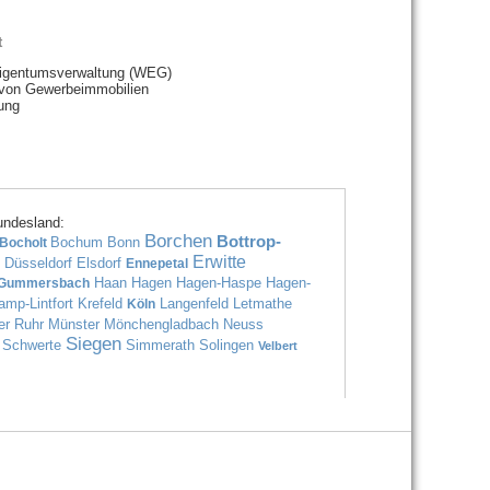
t
gentumsverwaltung (WEG)
 von Gewerbeimmobilien
ung
undesland:
Borchen
Bottrop-
Bochum
Bonn
Bocholt
Erwitte
Düsseldorf
Elsdorf
Ennepetal
g
Haan
Hagen
Hagen-Haspe
Hagen-
Gummersbach
amp-Lintfort
Krefeld
Langenfeld
Letmathe
Köln
er Ruhr
Münster
Mönchengladbach
Neuss
Siegen
Schwerte
Simmerath
Solingen
Velbert