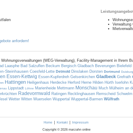
Leistungsangebo
tfalen
Wohnungsei
Verwaltung
Mietverwalt
 Wohnungsverwaltungen (WEG-Verwaltung), Facility-Management in Ihrem B
ad Laasphe
Bad Salzuflen
Beckum
Bergisch Gladbach
Beverungen
Bielefeld
en-Steinhausen
Coesfeld-Lette
Dinslaken
Dorsten
Detmold
Dortmund
Duisbur
en
Essen-Kettwig
Gladbeck
Essen-Kupferdreh
Gelsenkirchen
Grefrath
Hattingen
Heiligenhaus
Herdecke
Herford
Herne
Hilden
Hürth
Iserlohn
K
mm
Monschau
Lippstadt
Marienheide
Mettmann
Much
Mülheim an d
tenau
Löhne
Radevormwald
erkrüchten
Ratingen
Recklinghausen
Remscheid
Schwelm
esel
Wetter
Witten
Wuerselen
Wuppertal
Wuppertal-Barmen
Wülfrath
|
|
Home
Kontakt
Impressum
Copyright © 2026 marzahn online