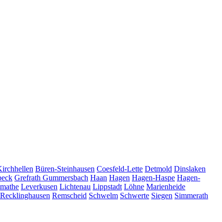
Kirchhellen
Büren-Steinhausen
Coesfeld-Lette
Detmold
Dinslaken
beck
Grefrath
Gummersbach
Haan
Hagen
Hagen-Haspe
Hagen-
tmathe
Leverkusen
Lichtenau
Lippstadt
Löhne
Marienheide
Recklinghausen
Remscheid
Schwelm
Schwerte
Siegen
Simmerath