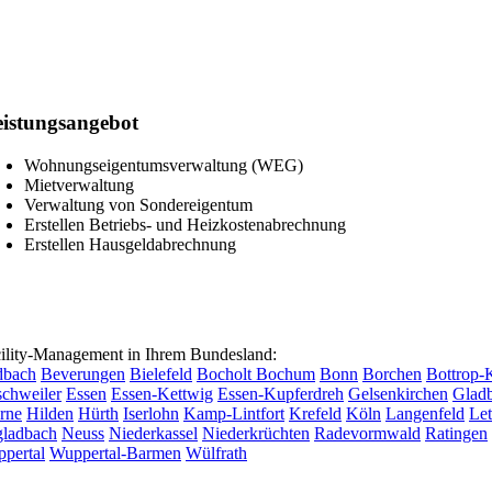
istungsangebot
Wohnungseigentumsverwaltung (WEG)
Mietverwaltung
Verwaltung von Sondereigentum
Erstellen Betriebs- und Heizkostenabrechnung
Erstellen Hausgeldabrechnung
lity-Management in Ihrem Bundesland:
dbach
Beverungen
Bielefeld
Bocholt
Bochum
Bonn
Borchen
Bottrop-
chweiler
Essen
Essen-Kettwig
Essen-Kupferdreh
Gelsenkirchen
Glad
rne
Hilden
Hürth
Iserlohn
Kamp-Lintfort
Krefeld
Köln
Langenfeld
Le
ladbach
Neuss
Niederkassel
Niederkrüchten
Radevormwald
Ratingen
pertal
Wuppertal-Barmen
Wülfrath