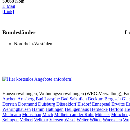
50668 Köln
E-Mail
[Link]
Bundesländer
Le
Nordrhein-Westfalen
Hausverwaltungen, Wohnungsverwaltungen (WEG-Verwaltung), Faci
Aachen
Arnsberg
Bad Laasphe
Bad Salzuflen
Beckum
Bergisch Gla
Dorsten
Dortmund
Duisburg
Düsseldorf
Elsdorf
Ennepetal
Erwitte
Es
Wehringhausen
Hamm
Hattingen
Heiligenhaus
Herdecke
Herford
He
Mettmann
Monschau
Much
Mülheim an der Ruhr
Münster
Möncheng
Solingen
Velbert
Vellmar
Viersen
Wesel
Wetter
Witten
Wuerselen
Wup