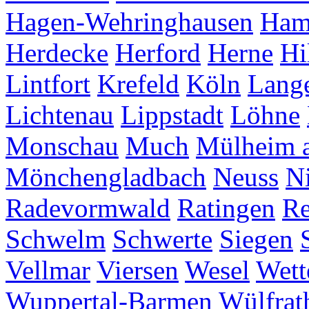
Hagen-Wehringhausen
Ha
Herdecke
Herford
Herne
Hi
Lintfort
Krefeld
Köln
Lang
Lichtenau
Lippstadt
Löhne
Monschau
Much
Mülheim a
Mönchengladbach
Neuss
Ni
Radevormwald
Ratingen
Re
Schwelm
Schwerte
Siegen
Vellmar
Viersen
Wesel
Wett
Wuppertal-Barmen
Wülfrat