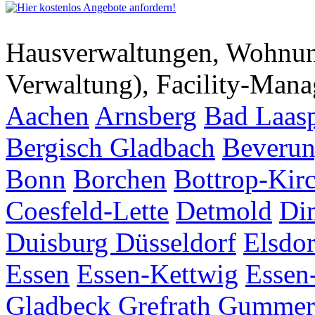
Hausverwaltungen, Wohnu
Verwaltung), Facility-Man
Aachen
Arnsberg
Bad Laas
Bergisch Gladbach
Beveru
Bonn
Borchen
Bottrop-Kir
Coesfeld-Lette
Detmold
Di
Duisburg
Düsseldorf
Elsdor
Essen
Essen-Kettwig
Essen
Gladbeck
Grefrath
Gummer