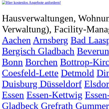
Hausverwaltungen, Wohnu
Verwaltung), Facility-Man
Aachen
Arnsberg
Bad Laas
Bergisch Gladbach
Beveru
Bonn
Borchen
Bottrop-Kir
Coesfeld-Lette
Detmold
Di
Duisburg
Düsseldorf
Elsdor
Essen
Essen-Kettwig
Essen
Gladbeck
Grefrath
Gummer