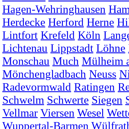
Hagen-Wehringhausen
Ha
Herdecke
Herford
Herne
Hi
Lintfort
Krefeld
Köln
Lang
Lichtenau
Lippstadt
Löhne
Monschau
Much
Mülheim a
Mönchengladbach
Neuss
Ni
Radevormwald
Ratingen
Re
Schwelm
Schwerte
Siegen
Vellmar
Viersen
Wesel
Wett
Wuppertal-Barmen
Wülfrat