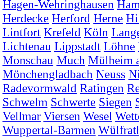
Hagen-Wehringhausen
Ha
Herdecke
Herford
Herne
Hi
Lintfort
Krefeld
Köln
Lang
Lichtenau
Lippstadt
Löhne
Monschau
Much
Mülheim a
Mönchengladbach
Neuss
Ni
Radevormwald
Ratingen
Re
Schwelm
Schwerte
Siegen
Vellmar
Viersen
Wesel
Wett
Wuppertal-Barmen
Wülfrat