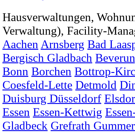
Hausverwaltungen, Wohnu
Verwaltung), Facility-Man
Aachen
Arnsberg
Bad Laas
Bergisch Gladbach
Beveru
Bonn
Borchen
Bottrop-Kir
Coesfeld-Lette
Detmold
Di
Duisburg
Düsseldorf
Elsdor
Essen
Essen-Kettwig
Essen
Gladbeck
Grefrath
Gummer