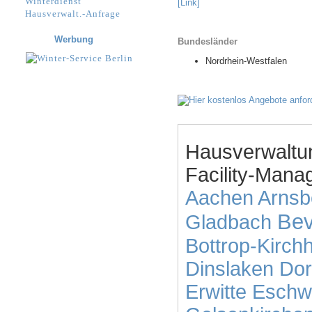
Winterdienst
[Link]
Hausverwalt.-Anfrage
Werbung
Bundesländer
Nordrhein-Westfalen
Hausverwaltu
Facility-Mana
Aachen
Arnsb
Bev
Gladbach
Bottrop-Kirchh
Dinslaken
Dor
Erwitte
Eschwe