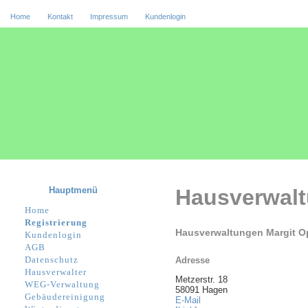
Home
Kontakt
Impressum
Kundenlogin
Hauptmenü
Hausverwal
Home
Registrierung
Hausverwaltungen Margit Op
Kundenlogin
AGB
Datenschutz
Adresse
Hausverwalter
Metzerstr. 18
WEG-Verwaltung
58091 Hagen
Gebäudereinigung
E-Mail