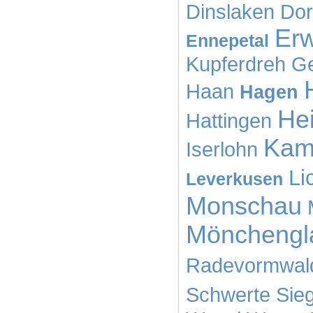
Dinslaken
Dor
Erw
Ennepetal
Kupferdreh
Ge
Haan
Hagen
He
Hattingen
Kamp
Iserlohn
Li
Leverkusen
Monschau
Mönchengl
Radevormwal
Schwerte
Sie