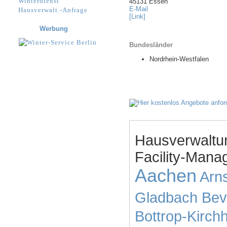
Winterdienst
45131 Essen
E-Mail
Hausverwalt.-Anfrage
[Link]
Werbung
Bundesländer
Nordrhein-Westfalen
Hausverwaltu
Facility-Mana
Aachen
Arn
Gladbach
Bev
Bottrop-Kirchh