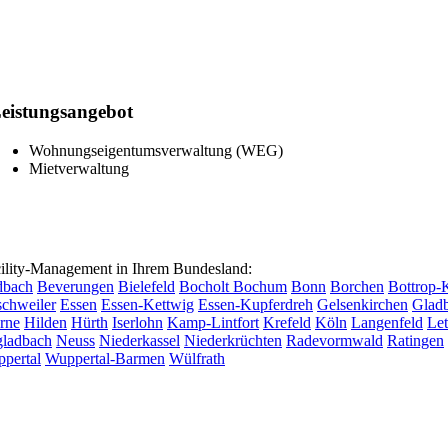
eistungsangebot
Wohnungseigentumsverwaltung (WEG)
Mietverwaltung
lity-Management in Ihrem Bundesland:
dbach
Beverungen
Bielefeld
Bocholt
Bochum
Bonn
Borchen
Bottrop-
chweiler
Essen
Essen-Kettwig
Essen-Kupferdreh
Gelsenkirchen
Glad
rne
Hilden
Hürth
Iserlohn
Kamp-Lintfort
Krefeld
Köln
Langenfeld
Le
ladbach
Neuss
Niederkassel
Niederkrüchten
Radevormwald
Ratingen
pertal
Wuppertal-Barmen
Wülfrath