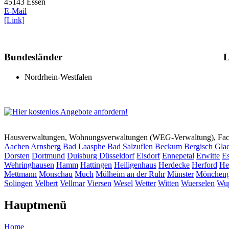
45143 Essen
E-Mail
[Link]
Bundesländer
L
Nordrhein-Westfalen
Hausverwaltungen, Wohnungsverwaltungen (WEG-Verwaltung), Faci
Aachen
Arnsberg
Bad Laasphe
Bad Salzuflen
Beckum
Bergisch Gla
Dorsten
Dortmund
Duisburg
Düsseldorf
Elsdorf
Ennepetal
Erwitte
Es
Wehringhausen
Hamm
Hattingen
Heiligenhaus
Herdecke
Herford
He
Mettmann
Monschau
Much
Mülheim an der Ruhr
Münster
Möncheng
Solingen
Velbert
Vellmar
Viersen
Wesel
Wetter
Witten
Wuerselen
Wup
Hauptmenü
Home