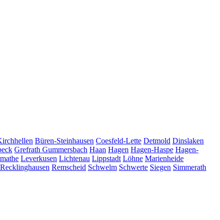
Kirchhellen
Büren-Steinhausen
Coesfeld-Lette
Detmold
Dinslaken
beck
Grefrath
Gummersbach
Haan
Hagen
Hagen-Haspe
Hagen-
tmathe
Leverkusen
Lichtenau
Lippstadt
Löhne
Marienheide
Recklinghausen
Remscheid
Schwelm
Schwerte
Siegen
Simmerath