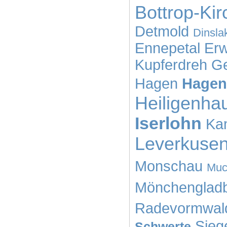
Bottrop-Kir
Detmold
Dinsla
Ennepetal
Erw
Kupferdreh
Ge
Hagen
Hagen
Heiligenha
Iserlohn
Kam
Leverkuse
Monschau
Muc
Mönchenglad
Radevormwal
Sieg
Schwerte