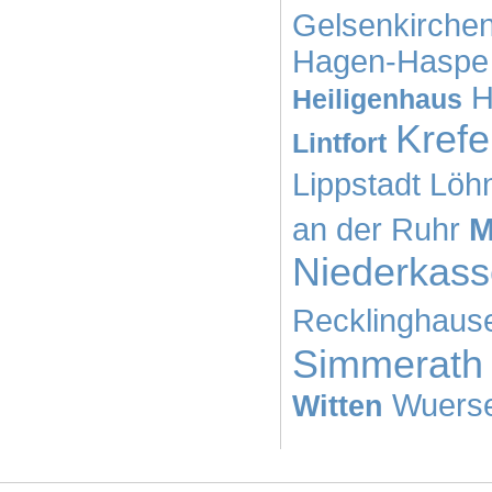
Gelsenkirche
Hagen-Haspe
H
Heiligenhaus
Krefe
Lintfort
Lippstadt
Löh
an der Ruhr
M
Niederkass
Recklinghaus
Simmerath
Wuers
Witten