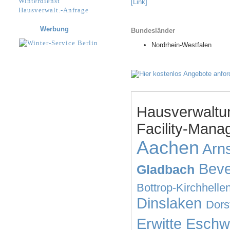
Winterdienst
[Link]
Hausverwalt.-Anfrage
Werbung
Bundesländer
Nordrhein-Westfalen
Hausverwaltu
Facility-Mana
Aachen
Arn
Bev
Gladbach
Bottrop-Kirchhelle
Dinslaken
Dors
Erwitte
Eschwe