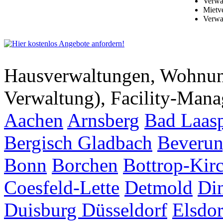
Verwa
Mietv
Verwa
Hausverwaltungen, Wohnu
Verwaltung), Facility-Man
Aachen
Arnsberg
Bad Laas
Bergisch Gladbach
Beveru
Bonn
Borchen
Bottrop-Kir
Coesfeld-Lette
Detmold
Di
Duisburg
Düsseldorf
Elsdor