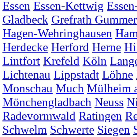
Essen
Essen-Kettwig
Essen
Gladbeck
Grefrath
Gummer
Hagen-Wehringhausen
Ha
Herdecke
Herford
Herne
Hi
Lintfort
Krefeld
Köln
Lang
Lichtenau
Lippstadt
Löhne
Monschau
Much
Mülheim a
Mönchengladbach
Neuss
Ni
Radevormwald
Ratingen
Re
Schwelm
Schwerte
Siegen