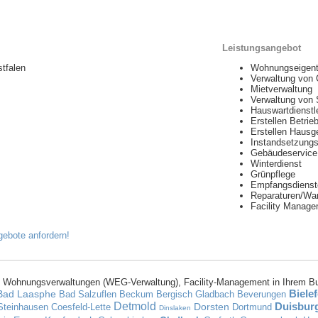
Leistungsangebot
tfalen
Wohnungseigen
Verwaltung von
Mietverwaltung
Verwaltung von
Hauswartdienstl
Erstellen Betri
Erstellen Hausg
Instandsetzung
Gebäudeservice 
Winterdienst
Grünpflege
Empfangsdienst
Reparaturen/Wa
Facility Manag
 Wohnungsverwaltungen (WEG-Verwaltung), Facility-Management in Ihrem B
Bielef
Bad Laasphe
Bad Salzuflen
Beckum
Bergisch Gladbach
Beverungen
Detmold
Duisbur
Dorsten
Steinhausen
Coesfeld-Lette
Dortmund
Dinslaken