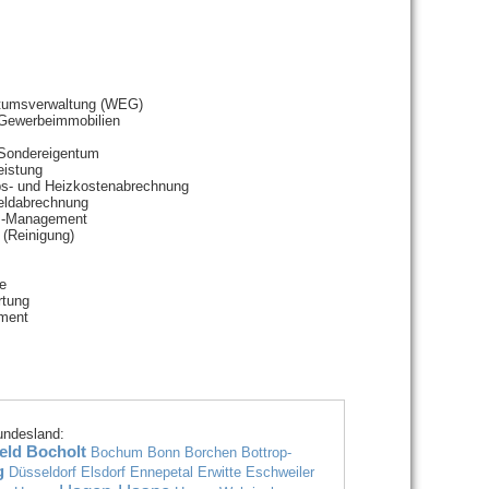
tumsverwaltung (WEG)
 Gewerbeimmobilien
 Sondereigentum
eistung
ebs- und Heizkostenabrechnung
eldabrechnung
s-Management
(Reinigung)
e
rtung
ement
undesland:
eld
Bocholt
Bochum
Bonn
Borchen
Bottrop-
g
Düsseldorf
Elsdorf
Ennepetal
Erwitte
Eschweiler