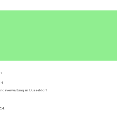
n
bH
ngsverwaltung in Düsseldorf
261