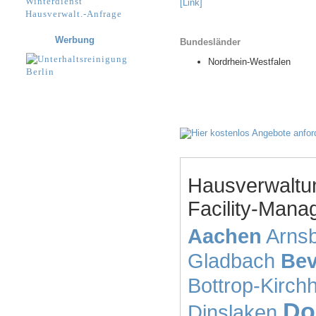
Winterdienst
[Link]
Hausverwalt.-Anfrage
Werbung
Bundesländer
Nordrhein-Westfalen
Hausverwaltu
Facility-Mana
Aachen
Arns
Gladbach
Be
Bottrop-Kirchh
Do
Dinslaken