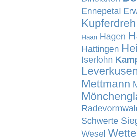
Ennepetal
Erw
Kupferdreh
H
Hagen
Haan
He
Hattingen
Iserlohn
Kamp
Leverkuse
Mettmann
Mönchengl
Radevormwal
Sie
Schwerte
Wette
Wesel