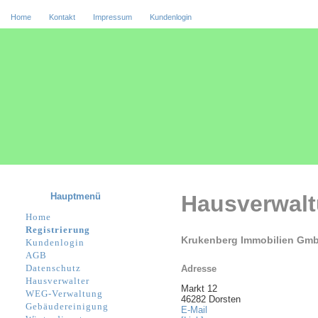
Home
Kontakt
Impressum
Kundenlogin
Hauptmenü
Hausverwal
Home
Registrierung
Krukenberg Immobilien Gmb
Kundenlogin
AGB
Datenschutz
Adresse
Hausverwalter
Markt 12
WEG-Verwaltung
46282 Dorsten
Gebäudereinigung
E-Mail