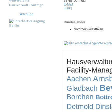
Winterdienst
32756 Detmold
E-Mail
Hausverwalt.-Anfrage
[Link]
Werbung
Bundesländer
Nordrhein-Westfalen
Hausverwaltu
Facility-Mana
Arns
Aachen
Be
Gladbach
Borchen
Bottr
Detmold
Dins