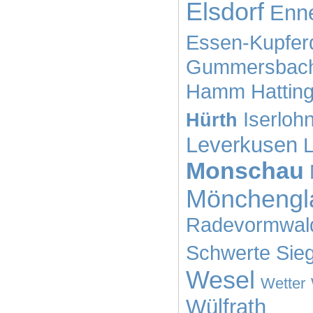
Elsdorf
Enne
Essen-Kupfer
Gummersbac
Hamm
Hattin
Iserloh
Hürth
Leverkusen
L
Monschau
Mönchengl
Radevormwal
Schwerte
Sie
Wesel
Wetter
Wülfrath