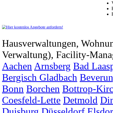
Hausverwaltungen, Wohnu
Verwaltung), Facility-Man
Aachen
Arnsberg
Bad Laas
Bergisch Gladbach
Beveru
Bonn
Borchen
Bottrop-Kir
Coesfeld-Lette
Detmold
Di
Duisburg
Düsseldorf
Elsdor