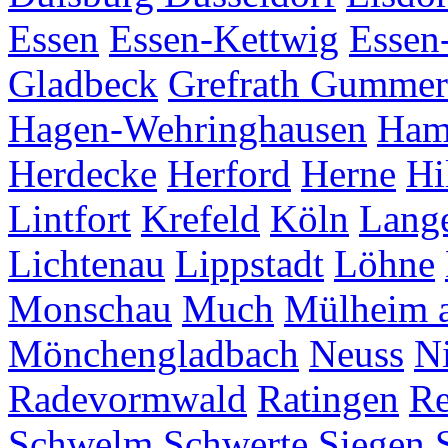
Essen
Essen-Kettwig
Essen
Gladbeck
Grefrath
Gummer
Hagen-Wehringhausen
Ha
Herdecke
Herford
Herne
Hi
Lintfort
Krefeld
Köln
Lang
Lichtenau
Lippstadt
Löhne
Monschau
Much
Mülheim a
Mönchengladbach
Neuss
Ni
Radevormwald
Ratingen
Re
Schwelm
Schwerte
Siegen