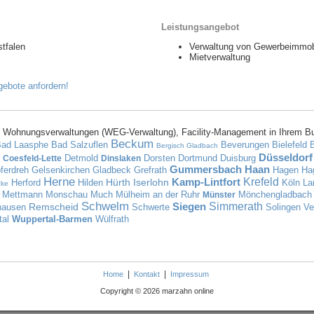
Leistungsangebot
tfalen
Verwaltung von Gewerbeimmob
Mietverwaltung
 Wohnungsverwaltungen (WEG-Verwaltung), Facility-Management in Ihrem B
Beckum
ad Laasphe
Bad Salzuflen
Beverungen
Bielefeld
Bergisch Gladbach
Düsseldorf
Detmold
Dorsten
Dortmund
Duisburg
Coesfeld-Lette
Dinslaken
Gummersbach
Haan
ferdreh
Gelsenkirchen
Gladbeck
Grefrath
Hagen
Ha
Herne
Kamp-Lintfort
Krefeld
Hürth
Iserlohn
Herford
Hilden
Köln
La
cke
Mettmann
Monschau
Much
Mülheim an der Ruhr
Mönchengladbach
Münster
Schwelm
Siegen
Simmerath
Remscheid
hausen
Schwerte
Solingen
Ve
tal
Wuppertal-Barmen
Wülfrath
|
|
Home
Kontakt
Impressum
Copyright © 2026 marzahn online