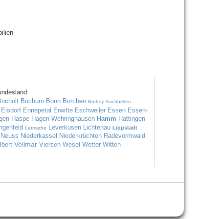
ilien
undesland:
Bocholt
Bochum
Bonn
Borchen
Bottrop-Kirchhellen
Elsdorf
Ennepetal
Erwitte
Eschweiler
Essen
Essen-
gen-Haspe
Hagen-Wehringhausen
Hamm
Hattingen
ngenfeld
Leverkusen
Lichtenau
Lippstadt
Letmathe
Neuss
Niederkassel
Niederkrüchten
Radevormwald
Vellmar
lbert
Viersen
Wesel
Wetter
Witten