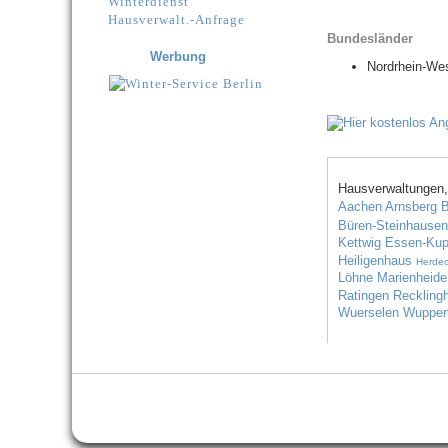
Winterdienst
Hausverwalt.-Anfrage
Bundesländer
Werbung
Nordrhein-Wes
Hausverwaltungen,
Aachen
Arnsberg
B
Büren-Steinhausen
Kettwig
Essen-Kup
Heiligenhaus
Herde
Löhne
Marienheide
Ratingen
Reckling
Wuerselen
Wupper