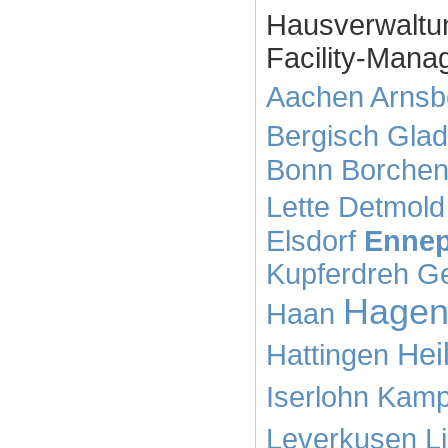
Hausverwaltu
Facility-Mana
Aachen
Arnsb
Bergisch Gla
Bonn
Borche
Lette
Detmold
Elsdorf
Ennep
Kupferdreh
Ge
Hage
Haan
Hei
Hattingen
Iserlohn
Kamp-
Leverkusen
L