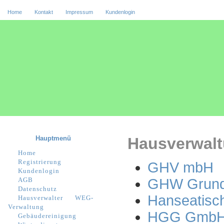
Home
Kontakt
Impressum
Kundenlogin
Hauptmenü
Hausverwalt
Home
Registrierung
GHV mbH
Kundenlogin
AGB
GHW Grunds
Datenschutz
Hanseatisc
Hausverwalter
WEG-
Verwaltung
HGG GmbH 
Gebäudereinigung