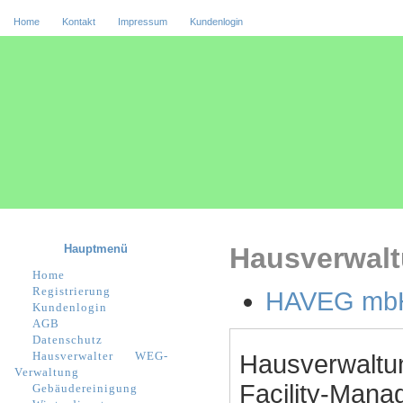
Home
Kontakt
Impressum
Kundenlogin
Hauptmenü
Hausverwalt
Home
Registrierung
HAVEG mbH 
Kundenlogin
AGB
Datenschutz
Hausverwalter
WEG-
Hausverwaltu
Verwaltung
Facility-Manag
Gebäudereinigung