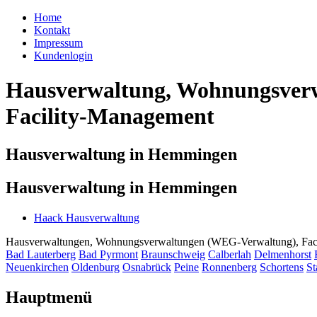
Home
Kontakt
Impressum
Kundenlogin
Hausverwaltung, Wohnungsverw
Facility-Management
Hausverwaltung in Hemmingen
Hausverwaltung in Hemmingen
Haack Hausverwaltung
Hausverwaltungen, Wohnungsverwaltungen (WEG-Verwaltung), Facili
Bad Lauterberg
Bad Pyrmont
Braunschweig
Calberlah
Delmenhorst
Neuenkirchen
Oldenburg
Osnabrück
Peine
Ronnenberg
Schortens
St
Hauptmenü