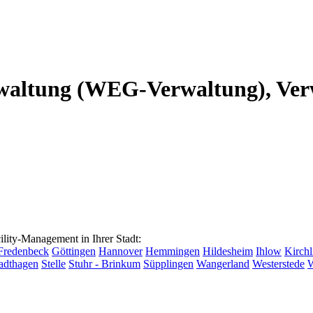
altung (WEG-Verwaltung), Verw
ty-Management in Ihrer Stadt:
Fredenbeck
Göttingen
Hannover
Hemmingen
Hildesheim
Ihlow
Kirchl
adthagen
Stelle
Stuhr - Brinkum
Süpplingen
Wangerland
Westerstede
W