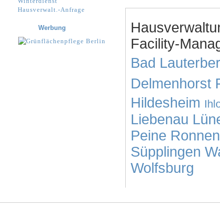
Winterdienst
Hausverwalt.-Anfrage
Hausverwaltu
Werbung
Facility-Manag
Bad Lauterbe
Delmenhorst
Hildesheim
Ihl
Liebenau
Lün
Peine
Ronnen
Süpplingen
Wa
Wolfsburg