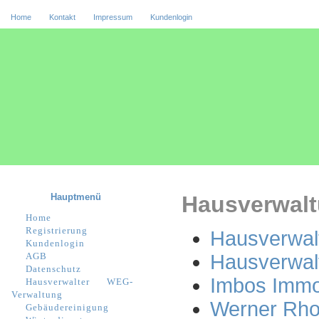
Home
Kontakt
Impressum
Kundenlogin
Hauptmenü
Hausverwalt
Home
Registrierung
Hausverwal
Kundenlogin
AGB
Hausverwal
Datenschutz
Imbos Immob
Hausverwalter
WEG-
Verwaltung
Werner Rho
Gebäudereinigung