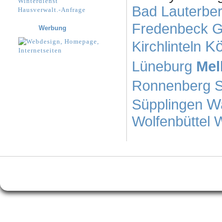
Winterdienst
Bad Lauterbe
Hausverwalt.-Anfrage
Fredenbeck
G
Werbung
Kö
Kirchlinteln
Lüneburg
Mel
Ronnenberg
S
W
Süpplingen
Wolfenbüttel
W